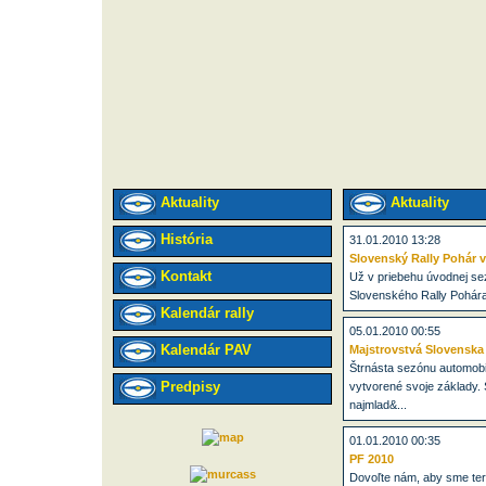
Aktuality
Aktuality
História
31.01.2010 13:28
Slovenský Rally Pohár 
Kontakt
Už v priebehu úvodnej sez
Slovenského Rally Pohára 
Kalendár rally
05.01.2010 00:55
Kalendár PAV
Majstrovstvá Slovenska
Štrnásta sezónu automob
Predpisy
vytvorené svoje základy. 
najmlad&...
01.01.2010 00:35
PF 2010
Dovoľte nám, aby sme te