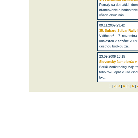
Pomaly sa do našich domo
bilancovanie a hodnotenie 
všade okolo nás ...
09.11.2009 23:42
35. Subaru Stilcar Rall
V dňoch 6. - 7. novembra 
udalosťou v sezóne 2009.
čestnou bodkou za...
23.09.2009 13:15
Slovenský šampionát v r
Seriál Mediaracing Majstr
toho roku opäť v Košicia
bý...
1
|
2
|
3
|
4
|
5
|
6
|