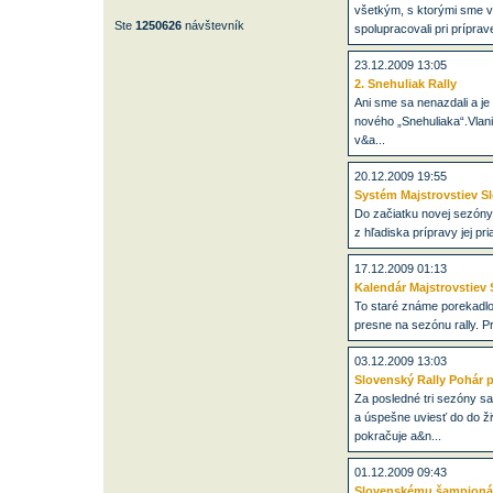
všetkým, s ktorými sme v
Ste
1250626
návštevník
spolupracovali pri príprave
23.12.2009 13:05
2. Snehuliak Rally
Ani sme sa nenazdali a je 
nového „Snehuliaka“.Vlan
v&a...
20.12.2009 19:55
Systém Majstrovstiev Sl
Do začiatku novej sezóny
z hľadiska prípravy jej pr
17.12.2009 01:13
Kalendár Majstrovstiev 
To staré známe porekadlo 
presne na sezónu rally. P
03.12.2009 13:03
Slovenský Rally Pohár 
Za posledné tri sezóny sa 
a úspešne uviesť do do ži
pokračuje a&n...
01.12.2009 09:43
Slovenskému šampionát