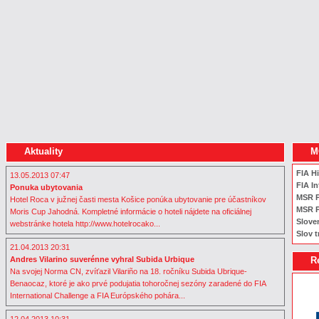
Aktuality
M
FIA H
13.05.2013 07:47
FIA In
Ponuka ubytovania
MSR 
Hotel Roca v južnej časti mesta Košice ponúka ubytovanie pre účastníkov
MSR P
Moris Cup Jahodná. Kompletné informácie o hoteli nájdete na oficiálnej
Slove
webstránke hotela http://www.hotelrocako...
Slov t
21.04.2013 20:31
Andres Vilarino suverénne vyhral Subida Urbique
R
Na svojej Norma CN, zvíťazil Vilariño na 18. ročníku Subida Ubrique-
Benaocaz, ktoré je ako prvé podujatia tohoročnej sezóny zaradené do FIA
International Challenge a FIA Európského pohára...