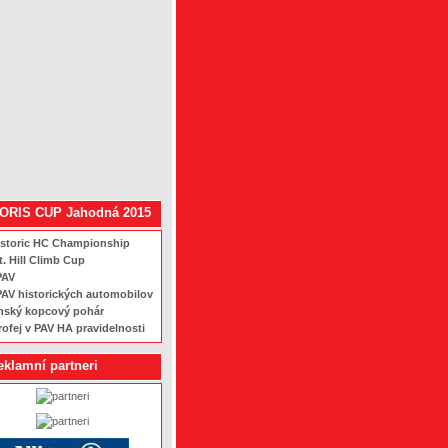
ORIS CUP Jahodná 2015
istoric HC Championship
t. Hill Climb Cup
PAV
AV historických automobilov
nský kopcový pohár
rofej v PAV HA pravidelnosti
eklamní partneri