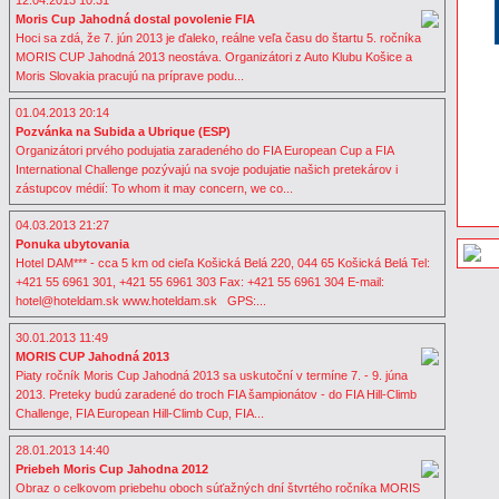
12.04.2013 10:31
Moris Cup Jahodná dostal povolenie FIA
Hoci sa zdá, že 7. jún 2013 je ďaleko, reálne veľa času do štartu 5. ročníka
MORIS CUP Jahodná 2013 neostáva. Organizátori z Auto Klubu Košice a
Moris Slovakia pracujú na príprave podu...
01.04.2013 20:14
Pozvánka na Subida a Ubrique (ESP)
Organizátori prvého podujatia zaradeného do FIA European Cup a FIA
International Challenge pozývajú na svoje podujatie našich pretekárov i
zástupcov médií: To whom it may concern, we co...
04.03.2013 21:27
Ponuka ubytovania
Hotel DAM*** - cca 5 km od cieľa Košická Belá 220, 044 65 Košická Belá Tel:
+421 55 6961 301, +421 55 6961 303 Fax: +421 55 6961 304 E-mail:
hotel@hoteldam.sk www.hoteldam.sk GPS:...
30.01.2013 11:49
MORIS CUP Jahodná 2013
Piaty ročník Moris Cup Jahodná 2013 sa uskutoční v termíne 7. - 9. júna
2013. Preteky budú zaradené do troch FIA šampionátov - do FIA Hill-Climb
Challenge, FIA European Hill-Climb Cup, FIA...
28.01.2013 14:40
Priebeh Moris Cup Jahodna 2012
Obraz o celkovom priebehu oboch súťažných dní štvrtého ročníka MORIS