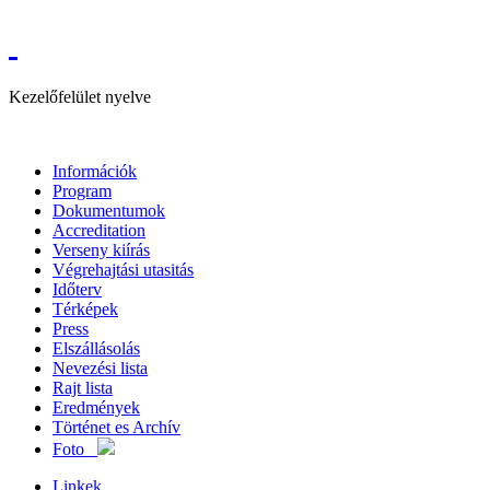
Kezelőfelület nyelve
Információk
Program
Dokumentumok
Accreditation
Verseny kiírás
Végrehajtási utasitás
Időterv
Térképek
Press
Elszállásolás
Nevezési lista
Rajt lista
Eredmények
Történet es Archív
Foto
Linkek