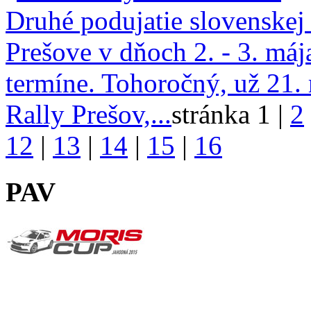
Druhé podujatie slovenskej 
Prešove v dňoch 2. - 3. má
termíne. Tohoročný, už 21.
Rally Prešov,...
stránka 1 |
2
12
|
13
|
14
|
15
|
16
PAV