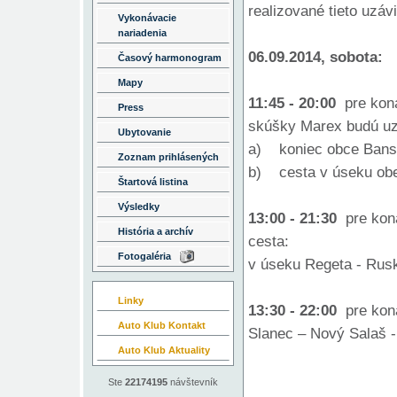
realizované tieto uzávi
Vykonávacie
nariadenia
06.09.2014, sobota:
Časový harmonogram
Mapy
11:45 - 20:00
pre kona
Press
skúšky Marex budú uz
Ubytovanie
a) koniec obce Bans
Zoznam prihlásených
b) cesta v úseku obe
Štartová listina
Výsledky
13:00 - 21:30
pre kona
História a archív
cesta:
Fotogaléria
v úseku Regeta - Rus
Linky
13:30 - 22:00
pre kona
Auto Klub Kontakt
Slanec – Nový Salaš -
Auto Klub Aktuality
Ste
22174195
návštevník