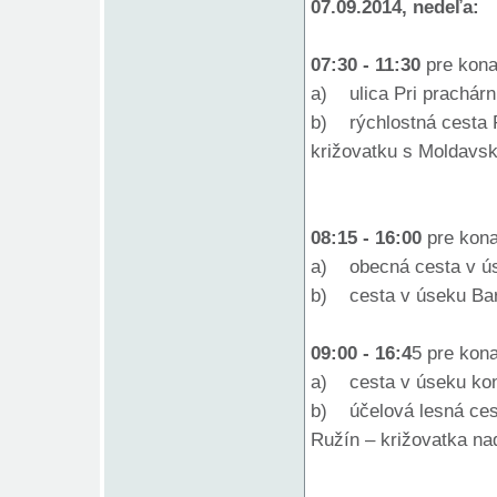
07.09.2014, nedeľa:
07:30 - 11:30
pre kona
a) ulica Pri prachárn
b) rýchlostná cesta R
križovatku s Moldavs
08:15 - 16:00
pre kona
a) obecná cesta v ú
b) cesta v úseku Bar
09:00 - 16:4
5 pre kona
a) cesta v úseku kon
b) účelová lesná ces
Ružín – križovatka na