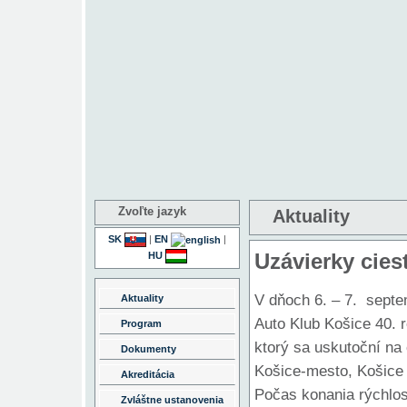
Zvoľte jazyk
Aktuality
SK
|
EN
|
Uzávierky cies
HU
V dňoch 6. – 7. sept
Aktuality
Auto Klub Košice 40. r
Program
ktorý sa uskutoční na
Dokumenty
Košice-mesto, Košice 
Akreditácia
Počas konania rýchlo
Zvláštne ustanovenia