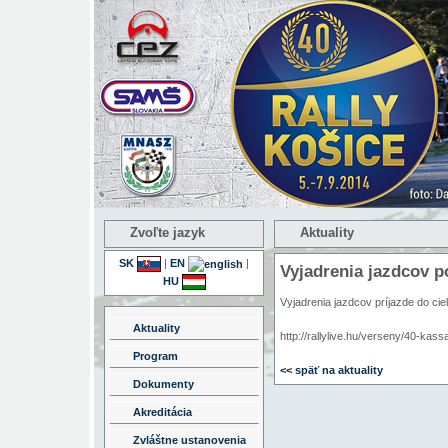
Zvoľte jazyk
Aktuality
SK
|
EN
|
Vyjadrenia jazdcov p
HU
Vyjadrenia jazdcov príjazde do ci
Aktuality
http://rallylive.hu/verseny/40-kassa
Program
<< späť na aktuality
Dokumenty
Akreditácia
Zvláštne ustanovenia