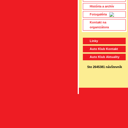
História a archív
Fotogaléria
Kontakt na
organizátora
Linky
Auto Klub Kontakt
Auto Klub Aktuality
Ste
2645381
návštevník