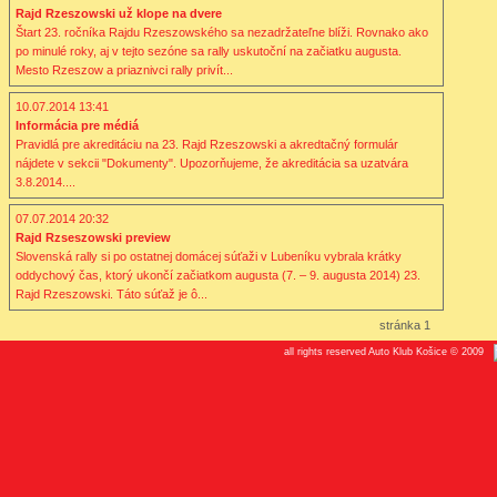
Rajd Rzeszowski už klope na dvere
Štart 23. ročníka Rajdu Rzeszowského sa nezadržateľne blíži. Rovnako ako
po minulé roky, aj v tejto sezóne sa rally uskutoční na začiatku augusta.
Mesto Rzeszow a priaznivci rally privít...
10.07.2014 13:41
Informácia pre médiá
Pravidlá pre akreditáciu na 23. Rajd Rzeszowski a akredtačný formulár
nájdete v sekcii "Dokumenty". Upozorňujeme, že akreditácia sa uzatvára
3.8.2014....
07.07.2014 20:32
Rajd Rzseszowski preview
Slovenská rally si po ostatnej domácej súťaži v Lubeníku vybrala krátky
oddychový čas, ktorý ukončí začiatkom augusta (7. – 9. augusta 2014) 23.
Rajd Rzeszowski. Táto súťaž je ô...
stránka 1
all rights reserved Auto Klub Košice © 2009