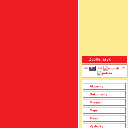
Zvoľte jazyk
SK
|
EN
|
PL
Aktuality
Dokumenty
Program
Mapy
Press
Výsledky