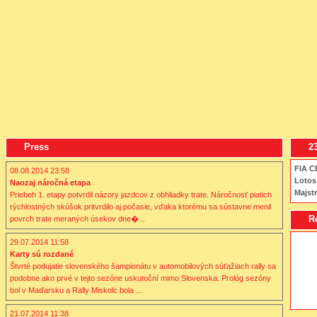
Press
2
FIA C
08.08.2014 23:58
Lotos
Naozaj náročná etapa
Majstr
Priebeh 1. etapy potvrdil názory jazdcov z obhliadky trate. Náročnosť piatich
rýchlostných skúšok pritvrdilo aj počasie, vďaka ktorému sa sústavne menil
R
povrch trate meraných úsekov dne�...
29.07.2014 11:58
Karty sú rozdané
Štvrté podujatie slovenského šampionátu v automobilových súťažiach rally sa
podobne ako prvé v tejto sezóne uskutoční mimo Slovenska. Prológ sezóny
bol v Maďarsku a Rally Miskolc bola ...
21.07.2014 11:38